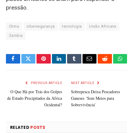
pressão.
China
cibersegurança
tecnologia
União Africana
Zambia
Facebook
Twitter
Pinterest
LinkedIn
Tumblr
Email
Reddit
What
PREVIOUS ARTICLE
NEXT ARTICLE
O Que Há por Trás dos Golpes
Sobrepesca Deixa Pescadores
de Estado Precipitados da África
Ganeses ‘Sem Meios para
Ocidental?
Sobrevivência’
RELATED
POSTS