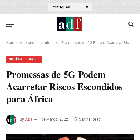
Português
»
»
Home
Notícias diaries
Promessas de 5G Podem Acarretar Riscos Escondidos para África
NOTÍCIAS DIARIES
Promessas de 5G Podem
Acarretar Riscos Escondidos
para África
By
ADF
1 de Março, 2022
5 Mins Read