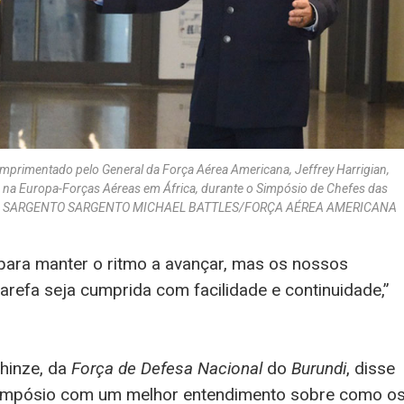
mprimentado pelo General da Força Aérea Americana, Jeffrey Harrigian,
na Europa-Forças Aéreas em África, durante o Simpósio de Chefes das
Ruanda. SARGENTO SARGENTO MICHAEL BATTLES/FORÇA AÉREA AMERICANA
 para manter o ritmo a avançar, mas os nossos
arefa seja cumprida com facilidade e continuidade,”
hinze, da
Força de Defesa Nacional
do
Burundi
, disse
simpósio com um melhor entendimento sobre como o