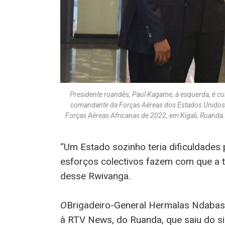
Presidente ruandês, Paul Kagame, à esquerda, é cu
comandante da Forças Aéreas dos Estados Unidos 
Forças Aéreas Africanas de 2022, em Kigali, 
“Um Estado sozinho teria dificuldades
esforços colectivos fazem com que a t
desse Rwivanga.
O
Brigadeiro-General Hermalas Ndabas
à RTV News, do Ruanda, que saiu do 