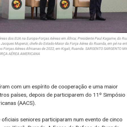
Aéreas dos EUA na Europa-Forças Aéreas em África; Presidente Paul Kagame, do Ru
 Jacques Mupenzi, chefe do Estado-Maior da Força Aérea do Ruanda, em pé na en
 das Forças Aéreas Africanas de 2022, em Kigali, Ruanda. SARGENTO SARGENTO 
ORÇA AÉREA AMERICANA
aíram com um espírito de cooperação e uma maior
os países, depois de participarem do 11º Simpósio
ricanas (AACS).
e oficiais seniores participaram num evento de cinco