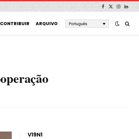
Facebook
X
Instagram
Linked
(Twitter)
CONTRIBUIR
ARQUIVO
Português
ooperação
V19N1