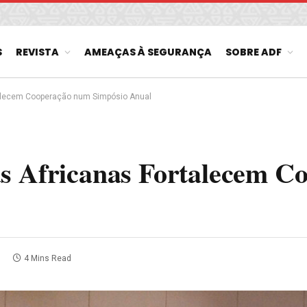
S
REVISTA
AMEAÇAS À SEGURANÇA
SOBRE ADF
talecem Cooperação num Simpósio Anual
as Africanas Fortalecem C
2
4 Mins Read