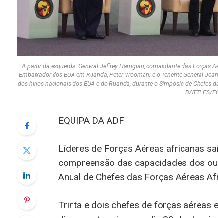
A partir da esquerda: General Jeffrey Harrigian, comandante das Forças 
Embaixador dos EUA em Ruanda, Peter Vrooman; e o Tenente-General Jean
dos hinos nacionais dos EUA e do Ruanda, durante o Simpósio de Chefes
BATTLES/F
EQUIPA DA ADF
Líderes de Forças Aéreas africanas s
compreensão das capacidades dos outr
Anual de Chefes das Forças Aéreas Af
Trinta e dois chefes de forças aéreas 