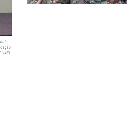
anda;
toação
MICHAEL