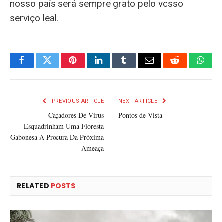
nosso país será sempre grato pelo vosso
serviço leal.
Facebook
Twitter
Pinterest
LinkedIn
Tumblr
Email
Reddit
What
PREVIOUS ARTICLE
NEXT ARTICLE
Caçadores De Vírus
Pontos de Vista
Esquadrinham Uma Floresta
Gabonesa À Procura Da Próxima
Ameaça
RELATED
POSTS