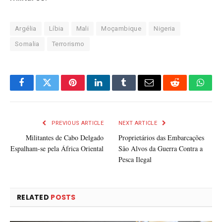
Argélia
Líbia
Mali
Moçambique
Nigeria
Somalia
Terrorismo
Facebook
Twitter
Pinterest
LinkedIn
Tumblr
Email
Reddit
What
PREVIOUS ARTICLE
NEXT ARTICLE
Militantes de Cabo Delgado
Proprietários das Embarcações
Espalham-se pela África Oriental
São Alvos da Guerra Contra a
Pesca Ilegal
RELATED
POSTS