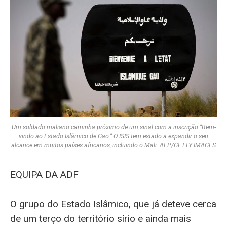
Um soldado maliano caminha próximo de um sinal com a inscrição “Bem-
vindo ao Estado Islâmico de Gao.” O ISIS tem estado a expandir o seu
alcance em muitos países africanos, incluindo o Mali. AFP/GETTY IMAGES
EQUIPA DA ADF
O grupo do Estado Islâmico, que já deteve cerca
de um terço do território sírio e ainda mais