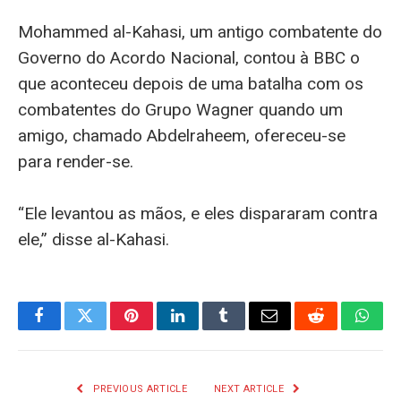
Mohammed al-Kahasi, um antigo combatente do
Governo do Acordo Nacional, contou à BBC o
que aconteceu depois de uma batalha com os
combatentes do Grupo Wagner quando um
amigo, chamado Abdelraheem, ofereceu-se
para render-se.
“Ele levantou as mãos, e eles dispararam contra
ele,” disse al-Kahasi.
Facebook
Twitter
Pinterest
LinkedIn
Tumblr
Email
Reddit
What
PREVIOUS ARTICLE
NEXT ARTICLE