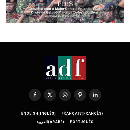
Facebook
X
Instagram
Pinterest
LinkedIn
(Twitter)
ENGLISH
(
INGLÊS
)
FRANÇAIS
(
FRANCÊS
)
العربية
(
ÁRABE
)
PORTUGUÊS