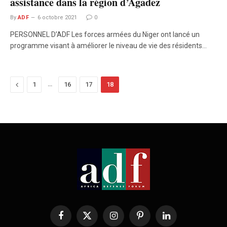
assistance dans la région d’Agadez
By
ADF
6 octobre 2021
0
PERSONNEL D’ADF Les forces armées du Niger ont lancé un
programme visant à améliorer le niveau de vie des résidents…
Previous
…
1
16
17
18
Facebook
X
Instagram
Pinterest
LinkedIn