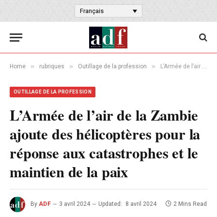
Français
»
»
»
Home
rubriques
Outillage de la profession
L’Armée de l’air de la Zambie ajoute des hélicoptères pour la réponse aux catastrophes et le maintien de la paix
OUTILLAGE DE LA PROFESSION
L’Armée de l’air de la Zambie
ajoute des hélicoptères pour la
réponse aux catastrophes et le
maintien de la paix
By
ADF
3 avril 2024
Updated:
8 avril 2024
2 Mins Read