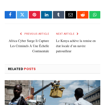
Facebook
Twitter
Pinterest
LinkedIn
Tumblr
E-
Reddit
What
mail
PREVIOUS ARTICLE
NEXT ARTICLE
Africa Cyber Surge Ii Capture
Le Kenya achève la remise en
Les Criminels À Une Échelle
état locale d’un navire
Continentale
patrouilleur
RELATED
POSTS