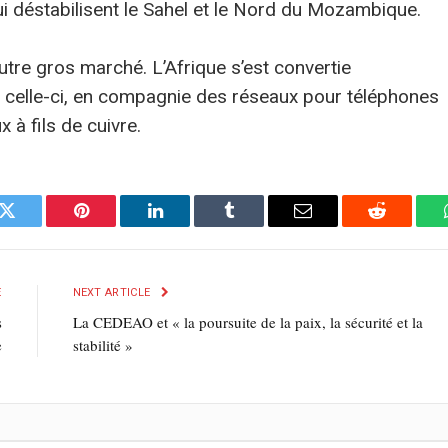
 déstabilisent le Sahel et le Nord du Mozambique.
re gros marché. L’Afrique s’est convertie
e ; celle-ci, en compagnie des réseaux pour téléphones
 à fils de cuivre.
k
Twitter
Pinterest
LinkedIn
Tumblr
E-
Reddit
mail
E
NEXT ARTICLE
s
La CEDEAO et « la poursuite de la paix, la sécurité et la
e
stabilité »