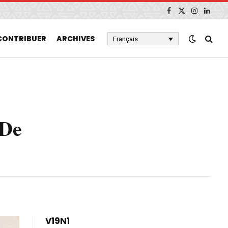
Facebook
X
Instagram
Linked
(Twitter)
CONTRIBUER
ARCHIVES
Français
 De
V19N1