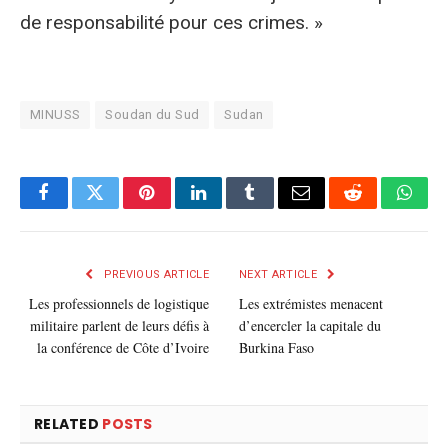
de responsabilité pour ces crimes. »
MINUSS
Soudan du Sud
Sudan
Facebook
Twitter
Pinterest
LinkedIn
Tumblr
E-
Reddit
What
mail
PREVIOUS ARTICLE
NEXT ARTICLE
Les professionnels de logistique
Les extrémistes menacent
militaire parlent de leurs défis à
d’encercler la capitale du
la conférence de Côte d’Ivoire
Burkina Faso
RELATED
POSTS