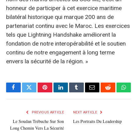
honneur de participer à cet exercice maritime
bilatéral historique qui marque 200 ans de
partenariat continu avec le Maroc. Les exercices
tels que Lightning Handshake améliorent la
fondation de notre interopérabilité et le soutien
continu de notre engagement à long terme
envers la sécurité de la région. »
Facebook
Twitter
Pinterest
LinkedIn
Tumblr
E-
Reddit
What
mail
PREVIOUS ARTICLE
NEXT ARTICLE
Le Soudan Trébuche Sur Son
Les Portraits Du Leadership
Long Chemin Vers La Sécurité