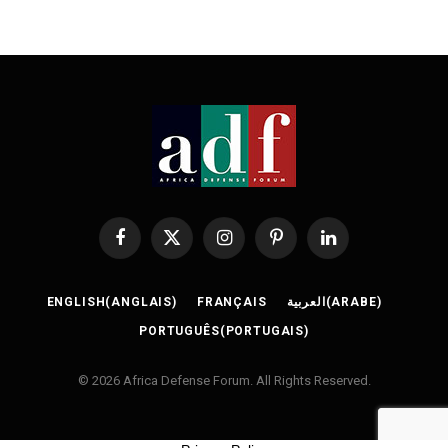
Facebook
X
Instagram
Pinterest
LinkedIn
(Twitter)
ENGLISH
(
ANGLAIS
)
FRANÇAIS
العربية
(
ARABE
)
PORTUGUÊS
(
PORTUGAIS
)
© 2026 Africa Defense Forum. All Rights Reserved.