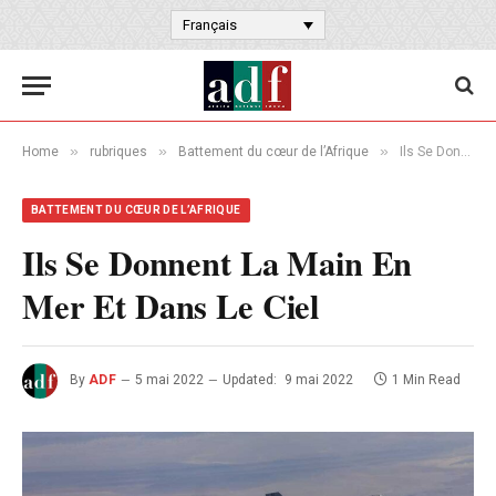
Français
»
»
»
Home
rubriques
Battement du cœur de l’Afrique
Ils Se Donnent La Main En Mer Et Dans Le Ciel
BATTEMENT DU CŒUR DE L’AFRIQUE
Ils Se Donnent La Main En
Mer Et Dans Le Ciel
By
ADF
5 mai 2022
Updated:
9 mai 2022
1 Min Read