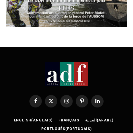
Facebook
X
Instagram
Pinterest
LinkedIn
(Twitter)
ENGLISH
(
ANGLAIS
)
FRANÇAIS
العربية
(
ARABE
)
PORTUGUÊS
(
PORTUGAIS
)