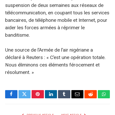
suspension de deux semaines aux réseaux de
télécommunication, en coupant tous les services
bancaires, de téléphone mobile et Internet, pour
aider les forces armées à réprimer le
banditisme.
Une source de l’Armée de l’air nigériane a
déclaré à Reuters : « C’est une opération totale.
Nous éliminons ces éléments férocement et
résolument. »
Facebook
Twitter
Pinterest
LinkedIn
Tumblr
E-
Reddit
What
mail