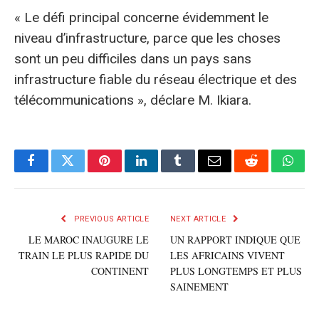
« Le défi principal concerne évidemment le
niveau d’infrastructure, parce que les choses
sont un peu difficiles dans un pays sans
infrastructure fiable du réseau électrique et des
télécommunications », déclare M. Ikiara.
Facebook
Twitter
Pinterest
LinkedIn
Tumblr
E-
Reddit
What
mail
PREVIOUS ARTICLE
NEXT ARTICLE
LE MAROC INAUGURE LE
UN RAPPORT INDIQUE QUE
TRAIN LE PLUS RAPIDE DU
LES AFRICAINS VIVENT
CONTINENT
PLUS LONGTEMPS ET PLUS
SAINEMENT