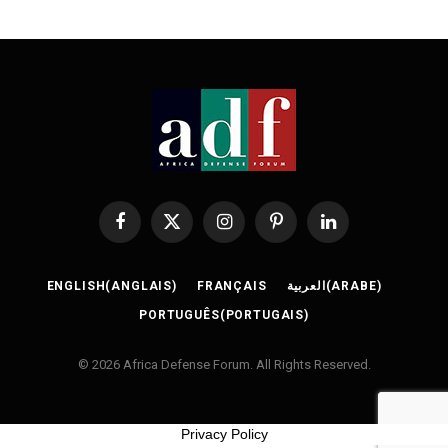
Facebook
X
Instagram
Pinterest
LinkedIn
(Twitter)
ENGLISH
(
ANGLAIS
)
FRANÇAIS
العربية
(
ARABE
)
PORTUGUÊS
(
PORTUGAIS
)
© 2026 Africa Defense Forum. All Rights Reserved.
Privacy Policy