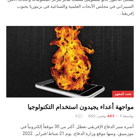
‬إفريقيا،‭…
تحت المجهر
مواجهة أعداء يجيدون استخدام التكنولوجيا
بواسطة
9 نوفمبر، 2022
ADF
0
‬موزمبيق،‭ ‬ومنها‭ ‬موقع‭ ‬وزارة‭ ‬الدفاع،‭ ‬يوم‭ ‬21‭ ‬شباط‭/‬فبراير‭ ‬2022‭…