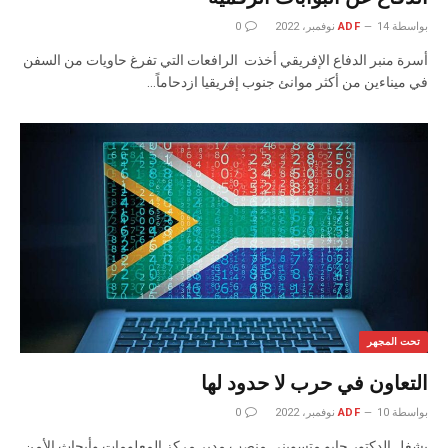
بواسطة
14 نوفمبر، 2022
ADF
0
‬في‭ ‬ميناءين‭ ‬من‭ ‬أكثر‭ ‬موانئ‭ ‬جنوب‭ ‬إفريقيا‭ ‬ازدحاماً‭…
تحت المجهر
التعاون في حرب لا حدود لها
بواسطة
10 نوفمبر، 2022
ADF
0