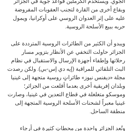
الجوي. ويستخدم الكرملين قواعد جوية في الجزائر
وبقاع أخرى من القارة لتجنب العقوبات المفروضة
عليه على إثر العدوان الروسي على أوكرانيا، ويمول
حربه ببيع الأسلحة الروسية.
ويبدو أن الكثير من الطائرات الروسية المترددة على
الجزائر حاولت التخفي عن الأنظار بتزوير مسار
رحلاتها وإطفاء أجهزة الإرسال والاستقبال في نظام
البث التلقائي للمراقبة (إيه دي إس-بي). ولكن رصدت
مجلة «ديفنس نيوز» طائراتٍ روسية متجهة إلى غينيا
وبلدان إفريقية أخرى بعدما أقلعت من الجزائر؛
وموسكو متغلغلة في قطاع التعدين في غينيا، وصارت
غينيا معبراً لشحنات الأسلحة الروسية المتجهة إلى
منطقة الساحل.
وتُعد الجزائر واحدة من محطاتٍ كثيرة في أرجاء