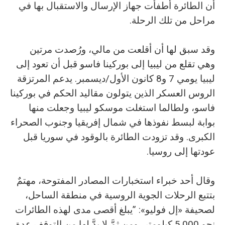
أن الطائرة أطفأت جهاز الإرسال والاستقبال بها في
مراحل من تلك الرحلة.
وقد سبق لها أن أقلعت من مالي، ورُصدت مرتين
وهي تقلع من ليبيا إلى بوركينا فاسو قبل أن تعود إلى
ليبيا يومي 7 و8 كانون الأول/ديسمبر. يدعم المرتزقة
الروس العسكر الذين يتولون مقاليد الحكم في بوركينا
فاسو، ولطالما استغلت موسكو ليبيا وجعلت منها
بوابة لبسط نفوذها في شمال إفريقيا وجنوب الصحراء
الكبرى. وقد تزودت الطائرة بالوقود في سوريا قبل
عودتها إلى روسيا.
وقال أحد خبراء استخبارات المصادر المفتوحة، مهتمٌ
بتتبع الرحلات الجوية الروسية في منطقة الساحل،
لصحيفة «إل فوليو»: ”يبلغ أقصى مدى لهذه الطائرات
نحو 5,000 كيلومتر، ومن ثمَّ لا بدَّ لها من التوقف عدة