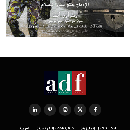
فيسبوك
X
الانستغرام
بينتيريست
لينكدإن
(Twitter)
ENGLISH
(
الإنجليزية
)
FRANÇAIS
(
الفرنسية
)
العربية