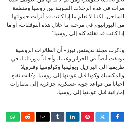
مرات في هذه الرحلات الطويلة بين روسيا ومنطقة
الساحل، لكننا لا نعلم ما إذا كانت قد أنزلت حمولتها
من اليورانيوم في مرحلة ما خلال هذه التوقفات، أو ما
إذا كانت قد نقلته كله إلى روسيا.“
وذكرت مجلة «ديفنس نيوز» أن الطائرات الروسية
توقفت أيضاً في الجزائر وغينيا، وأحياناً موريتانيا، في
طريقها إلى البرازيل وبوليفيا وكولومبيا وفنزويلا
والمكسيك وكوبا قبل عودتها إلى روسيا. وكانت تقلع
أحياناً من قواعد جوية عسكرية جزائرية إلى مطارات
إماراتية قبل عودتها إلى روسيا.
فيسبوك
تويتر
بينتيريست
لينكدإن
Tumblr
البريد
رديت
واتسا