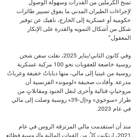
تمنح الكرملين من القدرات وسهولة الوصول
لإجراءات الطيران المدني ما يفوق تسيير طائرات
حكومية أو عسكرية إلى الخارج، ناهيك عن توفير
شكل من أشكال التمويه والقدرة على الإنكار
المعقول.“
وفي كانون الثاني/يناير 2025، نقلت سفن شحن
روسية خاضعة للعقوبات نحو 100 مركبة عسكرية
روسية من غينيا إلى مالي، منها دباباتٌ خفيفة وعرباتٌ
مدرعة. وأفادت صحيفة «لوموند» الفرنسية أن
مروحياتٍ قتالية وأخرى لنقل الجنود ومقاتلاتٍ من
طراز «سوخوي» و«إل-39» روسية وصلت إلى مالي
في عام 2023.
منذ أن استقدمت مالي المرتزقة الروس في عام
2021، ارتكبت كلٌ من القوات المالية والروسية فظائع