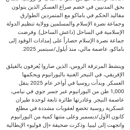
بحق المدنيين في خضم صراع العسكر الذين يتولون
مقاليد الحكم في باماكو مع المتمردين الطوارق
وجماعة نصرة الإسلام والمسلمين وولاية تنظيم الدولة
الإسلامية في الساحل (داعش الساحل). وفرضت
جماعة نصرة الإسلام حصاراً على إمدادات الوقود إلى
باماكو، عاصمة مالي، منذ أيلول/سبتمبر 2025.
وينشط المرتزقة الروس، الذين صاروا يُعرفون بالفيلق
الإفريقي، في النيجر الغنية باليورانيوم ويحكمها
العسكر. وبدأت روسيا في أواخر عام 2025 بنقل
1,000 طن من اليورانيوم عبر جسر جوي في نيامي،
عاصمة النيجر. وغادرتها طائرة تابعة لوحدة طيران
عسكرية روسية تخضع لعقوبات مشددة في مطلع
كانون الأول/ديسمبر وعلى متنها كمية من اليورانيوم
واتجهت إلى ليبيا. وذكرت صحيفة «إل فوليو» الإيطالية