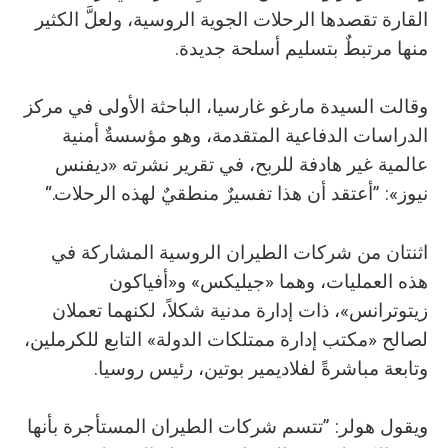
القارة تقصدها الرحلات الجوية الروسية، ولعلَّ الكثير
منها مرتبطٌ بتسليم أسلحة جديدة.
وقالت السيدة مارغو غارسيا، الباحثة الأولى في مركز
الدراسات الدفاعية المتقدمة، وهو مؤسسةٌ أمنية
عالمية غير هادفة للربح، في تقرير نشرته «ديفنس
نيوز»: ”أعتقد أن هذا تفسيرٌ منطقيٌ لهذه الرحلات.“
اثنتان من شركات الطيران الروسية المشاركة في
هذه العمليات، وهما «جيليكس» و«أفياكون
زيتوترانس»، ذات إدارة مدنية شكلاً، لكنهما تعملان
لصالح «مكتب إدارة ممتلكات الدولة» التابع للكرملين،
وتابعة مباشرةً لفلاديمير بوتين، رئيس روسيا.
ويقول هولر: ”تتسم شركات الطيران المستأجرة بأنها