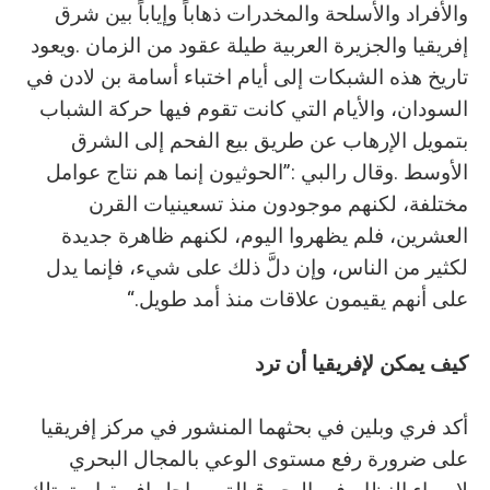
‬على‭ ‬أنهم‭ ‬يقيمون‭ ‬علاقات‭ ‬منذ‭ ‬أمد‭ ‬طويل‭.‬“
كيف‭ ‬يمكن‭ ‬لإفريقيا‭ ‬أن‭ ‬ترد