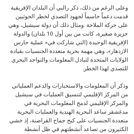
‬للتصدي‭ ‬لهذا‭ ‬الخطر‭. ‬