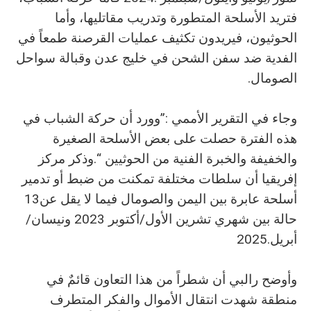
‬الصومال‭. ‬
‬أسلحة‭ ‬عابرة‭ ‬بين‭ ‬اليمن‭ ‬والصومال‭ ‬فيما‭ ‬لا‭ ‬يقل‭ ‬عن‭ ‬13‭
أبريل‭ ‬2025‭. ‬