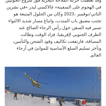
‬العالم‭.‬