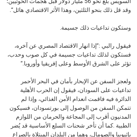
‬وقد‭ ‬قل‭ ‬ذلك‭ ‬بنحو‭ ‬الثلثين،‭ ‬وهذا‭ ‬الأثر‭ ‬الاقتصادي‭ ‬هائل‭.‬“‭ ‬
وستكون‭ ‬تداعيات‭ ‬ذلك‭ ‬جسيمة‭.‬
‬تؤثر‭ ‬على‭ ‬الشرق‭ ‬الأوسط‭ ‬وعلى‭ ‬إفريقيا‭ ‬وأوروبا‭.‬“