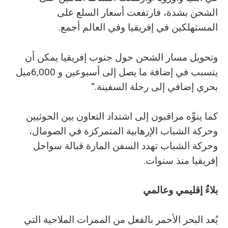
‬المستهلكين‭ ‬في‭ ‬إفريقيا‭ ‬وفي‭ ‬العالم‭ ‬أجمع‭.‬
‬بحري‭ ‬إضافي‭ ‬إلى‭ ‬رحلة‭ ‬السفينة‭.‬“
‬إفريقيا‭ ‬منذ‭ ‬سنوات‭.‬
بلاءٌ‭ ‬إقليمي‭ ‬وعالمي