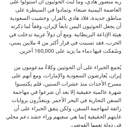
‬وسُفكت‭ ‬فيها‭ ‬دماء‭ ‬ما‭ ‬يزيد‭ ‬على‭ ‬160‭,‬000‭ ‬آخرين‭. ‬
‬في‭ ‬دولة‭ ‬تعمها‭ ‬الفوضى‭.‬