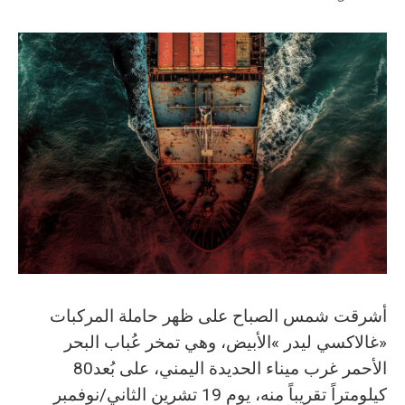
‬الأحمر‭ ‬غرب‭ ‬ميناء‭ ‬الحديدة‭ ‬اليمني،‭ ‬على‭ ‬بُعد‭ ‬80‭