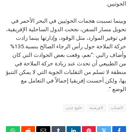
‬الحوثيين‭.‬
‬حركة‭ ‬الملاحة‭ ‬حول‭ ‬رأس‭ ‬الرجاء‭ ‬الصالح‭ ‬بنسبة‭ %‬135‭.
‬الوضع‭.‬“‭
الشباب
القرصنة
خليج عدن