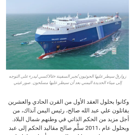
زوارقٌ سيطر عليها الحوثيون تُجبر السفينة «غالاكسي ليدر» على التوجه
إلى ميناء الحديدة اليمني بعد أن سيطر عليها مسلحون. صور غيتي
‬أجل‭ ‬مزيد‭ ‬من‭ ‬الحكم‭ ‬الذاتي‭ ‬في‭ ‬وطنهم‭ ‬شمال‭ ‬البلاد‭.