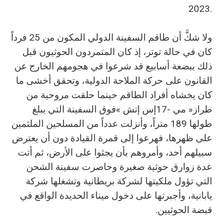
‬2023‭. ‬
‬قبضة‭ ‬الحوثيين‭.‬