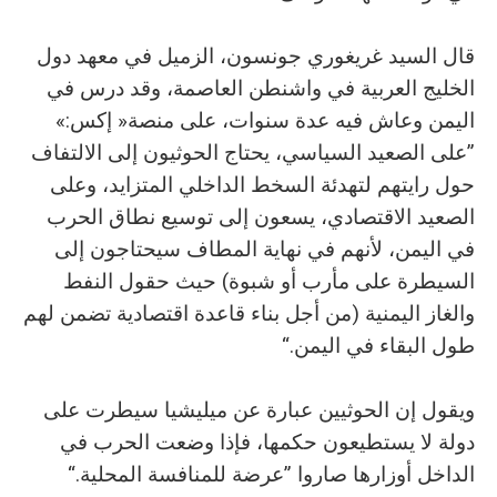
‬اليمن‭ ‬وعاش‭ ‬فيه‭ ‬عدة‭ ‬سنوات،‭ ‬على‭ ‬منصة‭ ‬‮«‬إكس‮»‬‭:
‬طول‭ ‬البقاء‭ ‬في‭ ‬اليمن‭.‬“
‬الداخل‭ ‬أوزارها‭ ‬صاروا‭ ‬”عرضة‭ ‬للمنافسة‭ ‬المحلية‭.‬“