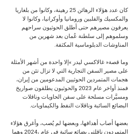
‬المناوشات‭ ‬الدبلوماسية‭ ‬المكثفة‭.‬
‬البضائع‭ ‬السائبة‭ ‬وناقلات‭ ‬النفط‭ ‬والكيماويات‭.‬