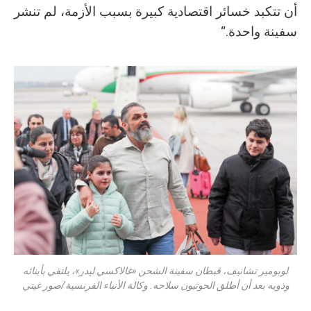
‬سفينة‭ ‬واحدة‭.‬“
لوبومير تشانيف، قبطان سفينة الشحن «غالاكسي ليدر»، يلتقي بأبنائه
وذويه بعد أن أطلق الحوثيون سلاحه. وكالة الأنباء الفرنسية/صور غيتي