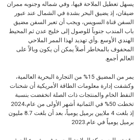
‬العالم‭ ‬أجمع‭.‬
‬تخطت‭ %‬50‭ ‬في‭ ‬الثمانية‭ ‬أشهر‭ ‬الأولى‭ ‬من‭ ‬عام‭ ‬2024،‭
‬برميل‭ ‬يومياً‭ ‬في‭ ‬عام‭ ‬2023‭.‬