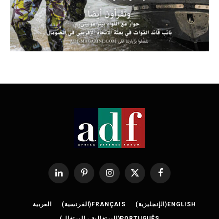
فيسبوك
X
الانستغرام
بينتيريست
لينكدإن
(Twitter)
ENGLISH
(
الإنجليزية
)
FRANÇAIS
(
الفرنسية
)
العربية
PORTUGUÊS
(
البرتغالية ، البرتغال
)