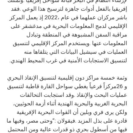
‬لتنسيق‭ ‬الاستجابات‭ ‬الأمنية‭ ‬في‭ ‬غرب‭ ‬المحيط‭ ‬الهندي‭.‬