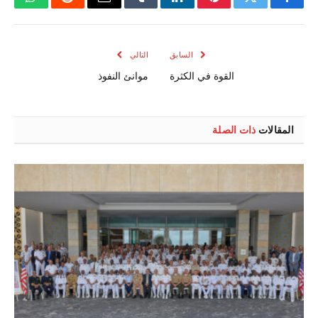
فيسبوك
تويتر
بينتيريست
لينكدإن
Tumblr
البريد
رديت
واتسا
الإلكتروني
السابق
التالي
القوة في الكثرة
موانئ النفوذ
المقالات
ذات الصلة