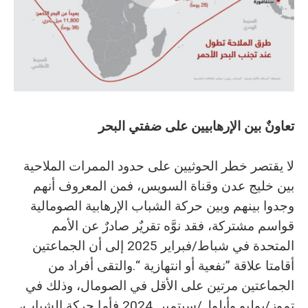
تعاونٌ‭ ‬بين‭ ‬الإرهابيين‭ ‬على‭ ‬ضفتي‭ ‬البحر