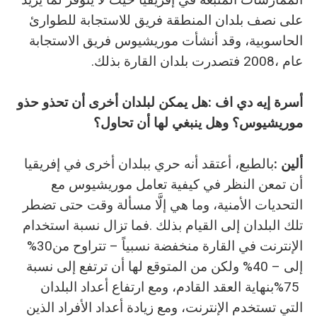
‬عام‭ ‬2008،‭ ‬فتصدرت‭ ‬بلدان‭ ‬القارة‭ ‬بذلك‭.‬
أسرة‭ ‬إيه‭ ‬دي‭ ‬اف
‭:‬
‬موريشيوس؟‭ ‬وهل‭ ‬ينبغي‭ ‬لها‭ ‬أن‭ ‬تحاول؟
ألين‭: ‬
‬الإنترنت‭ ‬في‭ ‬القارة‭ ‬منخفضة‭ ‬نسبياً‭ ‬–‭ ‬تتراوح‭ ‬من‭ %‬30‭