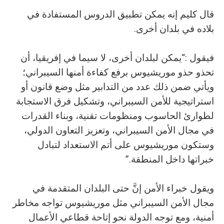
‬بلاده‭ ‬في‭ ‬بلدان‭ ‬أخرى‭.‬
‬خبراتها‭ ‬داخل‭ ‬المنطقة‭.‬”