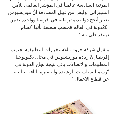
‬ديمقراطي‭ ‬تام‭.‬”
‬عن‭ ‬قطاع‭ ‬الأعمال‭.‬”