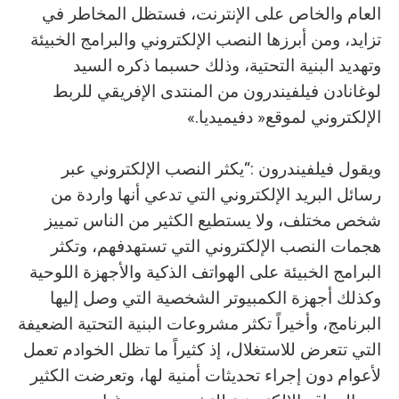
‬الإلكتروني‭ ‬لموقع‭ ‬‮«‬دفيميديا‮»‬‭.‬