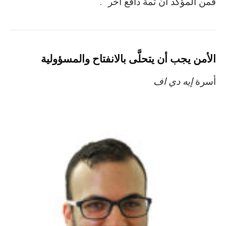
‬فمن‭ ‬المؤكد‭ ‬أنَّ‭ ‬ثمة‭ ‬دافع‭ ‬آخر‭.‬”‭
الأمن‭ ‬يجب‭ ‬أن‭ ‬يتحلَّى‭ ‬بالانفتاح والمسؤولية
أسرة‭ ‬
إيه‭ ‬دي‭ ‬اف