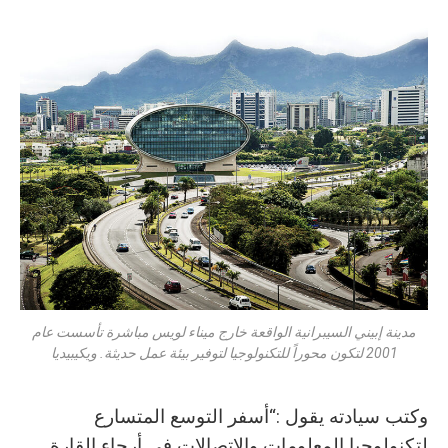
مدينة إبيني السيبرانية الواقعة خارج ميناء لويس مباشرة تأسست عام
2001 لتكون محوراً للتكنولوجيا لتوفير بيئة عمل حديثة. ويكيبيديا