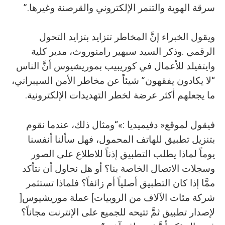
‬سرقة‭ ‬الهوية‭ ‬والتنمر‭ ‬الإلكتروني‭ ‬والقرصنة‭ ‬وغيرها‭.‬”
‬ما‭ ‬يجعلهم‭ ‬أكثر‭ ‬عرضة‭ ‬لخطر‭ ‬التهديدات‭ ‬الإلكترونية‭.‬
‬شركة‭ ‬مئات‭ ‬الآلاف‭ ‬من‭ ‬الروبيات‭ [‬عملة‭ ‬موريشيوس‭]