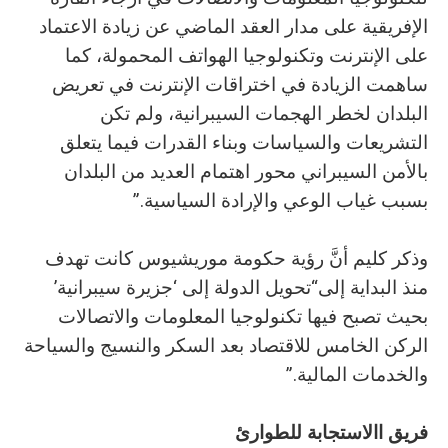
‬بسبب‭ ‬غياب‭ ‬الوعي‭ ‬والإرادة‭ ‬السياسية‭.‬”
‬والخدمات‭ ‬المالية‭.‬”
فريق‭ ‬االاستجابة‭ ‬للطوارئ