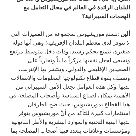
‬الهجمات‭ ‬السيبرانية؟
ألين‭: ‬
‬صغيرة،‭ ‬تتمتع‭ ‬بحكم‭ ‬رشيد،‭ ‬وذات‭ ‬دخل‭ ‬متوسط‭ ‬مرتفع‭.