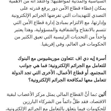
‬الحكومات‭ ‬في‭ ‬العالم،‭ ‬وفي‭ ‬إفريقيا‭.‬
أسرة‭ ‬إيه‭ ‬دي‭ ‬اف
‭:‬
‬تتعامل‭ ‬معها‭ ‬لمكافحة‭ ‬الجرائم‭ ‬الإلكترونية؟
ألين‭: ‬