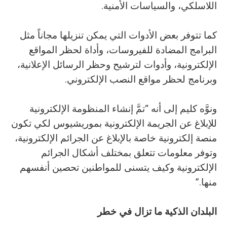
‬اللاسلكي،‭ ‬والسياسات‭ ‬الأمنية‭.‬
‬وبرنامج‭ ‬لحظر‭ ‬مواقع‭ ‬النصب‭ ‬الإلكتروني‭.‬
‬منها‭.‬”
البلدان‭ ‬الذكية‭ ‬ما‭ ‬تزال‭ ‬في‭ ‬خطر