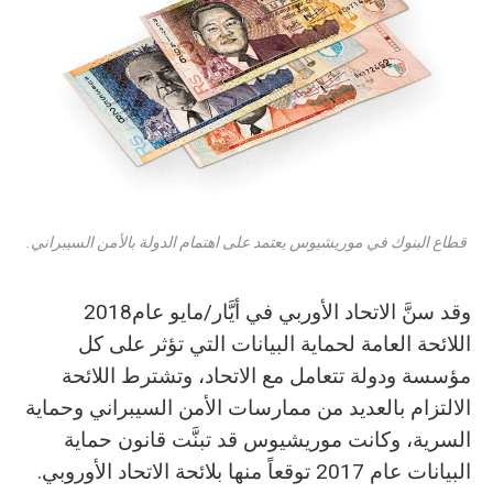
قطاع البنوك في موريشيوس يعتمد على اهتمام الدولة بالأمن السيبراني.
وقد‭ ‬سنَّ‭ ‬الاتحاد‭ ‬الأوربي‭ ‬في‭ ‬أيَّار‭/‬مايو‭ ‬عام‭ ‬2018‭
‬البيانات‭ ‬عام‭ ‬2017‭ ‬توقعاً‭ ‬منها‭ ‬بلائحة‭ ‬الاتحاد‭ ‬الأوروبي‭.‬