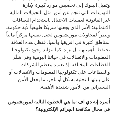
‬الائتمانية؛‭ ‬الأمر‭ ‬الذي‭ ‬يجعلها‭ ‬شريكاً‭ ‬طبيعياً‭ ‬لأية‭ ‬حكومة‭.
‬السيبراني‭ ‬من‭ ‬الأمور‭ ‬شديدة‭ ‬الأهمية‭.‬
أسرة‭ ‬إيه‭ ‬دي‭ ‬اف
‭:‬
‬في‭ ‬مجال‭ ‬مكافحة‭ ‬الجرائم‭ ‬الإلكترونية؟