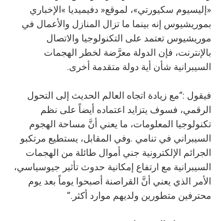
‬السيبرانية‭ ‬شأن‭ ‬أية‭ ‬دولة‭ ‬متقدمة‭ ‬أخرى‭.‬
‬محترفين‭ ‬متطورين‭ ‬ولديهم‭ ‬موارد‭ ‬أكثر‭.‬”