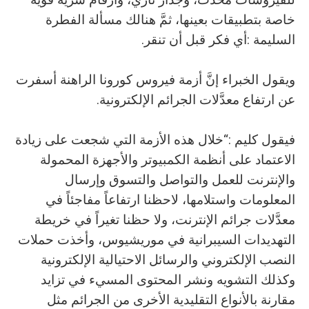
‬السليمة‭: ‬أي‭ ‬فكر‭ ‬قبل‭ ‬أن‭ ‬تنقر‭.‬
‬عن‭ ‬ارتفاع‭ ‬معدَّلات‭ ‬الجرائم‭ ‬الإلكترونية‭.‬