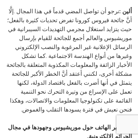
ألين‭: ‬
‬فنحن‭ ‬نعيش‭ ‬في‭ ‬فترة‭ ‬يسودها‭ ‬التقلب‭ ‬والغموض‭.‬
‬اف
‭)‬
‬الجرائم‭ ‬الإلكترونية‭.‬