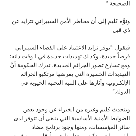
‬الصحيحة‭.‬”
‬ذي‭ ‬قبل‭.‬
‬الدولة‭.‬”