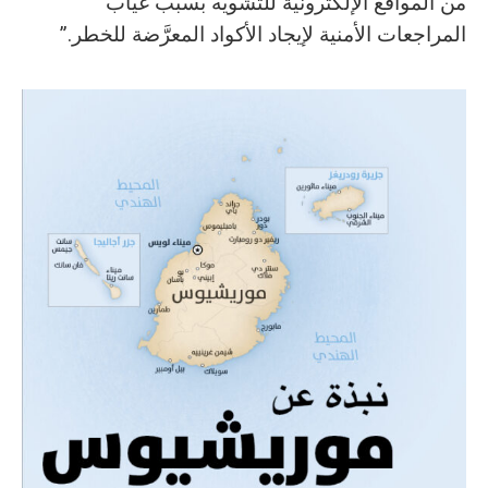
‬المراجعات‭ ‬الأمنية‭ ‬لإيجاد‭ ‬الأكواد‭ ‬المعرَّضة‭ ‬للخطر‭.‬”