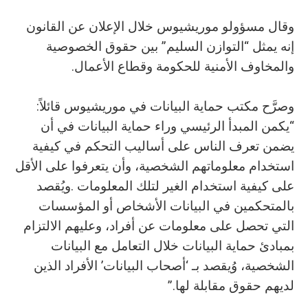
‬والمخاوف‭ ‬الأمنية‭ ‬للحكومة‭ ‬وقطاع‭ ‬الأعمال‭.‬
وصرَّح‭ ‬مكتب‭ ‬حماية‭ ‬البيانات‭ ‬في‭ ‬موريشيوس‭ ‬قائلاً‭:
‬لديهم‭ ‬حقوق‭ ‬مقابلة‭ ‬لها‭.‬”