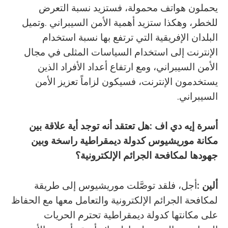
‬السيبراني‭.‬
أسرة‭ ‬إيه‭ ‬دي‭ ‬اف
‭:‬
‬جهودها‭ ‬لمكافحة‭ ‬الجرائم‭ ‬الإلكترونية؟‭ ‬
ألين‭: ‬