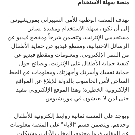
منصة‭ ‬سهلة‭ ‬الاستخدام
‬حتى‭ ‬لمن‭ ‬لا‭ ‬يعيشون‭ ‬في‭ ‬موريشيوس‭.‬