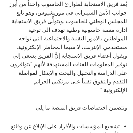
‬مستخدمي‭ ‬الإنترنت،‭ ‬لا‭ ‬سيما‭ ‬المخاطر‭ ‬الإلكترونية‭.
‬الإلكترونية‭.‬”
وتتضمن‭ ‬اختصاصات‭ ‬فريق‭ ‬المنصة‭ ‬ما‭ ‬يلي‭:‬