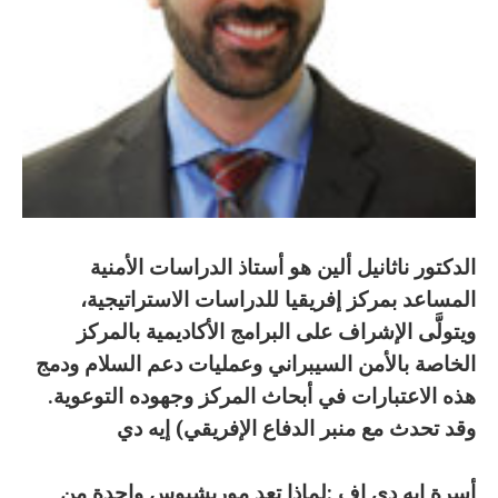
‬هذه‭ ‬الاعتبارات‭ ‬في‭ ‬أبحاث‭ ‬المركز‭ ‬وجهوده‭ ‬التوعوية‭.
‬وقد‭ ‬تحدث‭ ‬مع‭ ‬منبر‭ ‬الدفاع‭ ‬الإفريقي‭ ‬
‭(‬
إيه‭ ‬دي‭
أسرة‭ ‬إيه‭ ‬دي‭ ‬اف
‭:‬