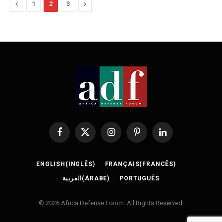
Previous
Next
1
2
3
Facebook
X
Instagram
Pinterest
LinkedIn
(Twitter)
ENGLISH
(
INGLÊS
)
FRANÇAIS
(
FRANCÊS
)
العربية
(
ÁRABE
)
PORTUGUÊS
© 2026 Africa Defense Forum. All Rights Reserved.