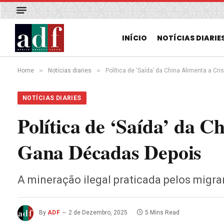
INÍCIO
NOTÍCIAS DIARIE
»
»
Home
Notícias diaries
Política de ‘Saída’ da China Alimenta a 
NOTÍCIAS DIARIES
Política de ‘Saída’ da 
Gana Décadas Depois
A mineração ilegal praticada pelos migra
By
ADF
2 de Dezembro, 2025
5 Mins Read