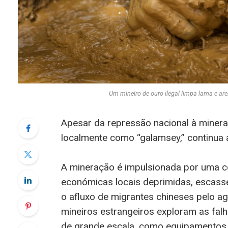
Um mineiro de ouro ilegal limpa lama e a
Apesar da repressão nacional à mineraç
localmente como “galamsey,” continua a
A mineração é impulsionada por uma c
económicas locais deprimidas, escass
o afluxo de migrantes chineses pelo a
mineiros estrangeiros exploram as falh
de grande escala, como equipamentos d