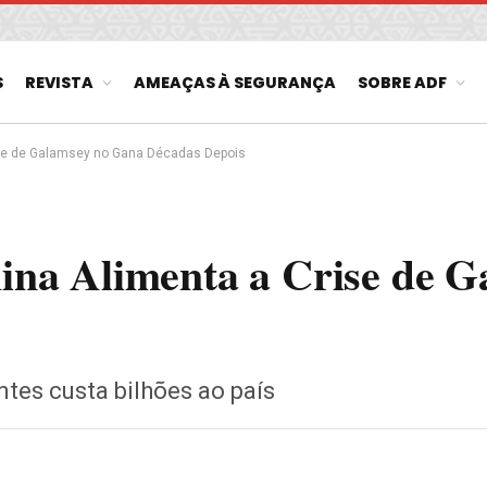
S
REVISTA
AMEAÇAS À SEGURANÇA
SOBRE ADF
Crise de Galamsey no Gana Décadas Depois
China Alimenta a Crise de 
ntes custa bilhões ao país