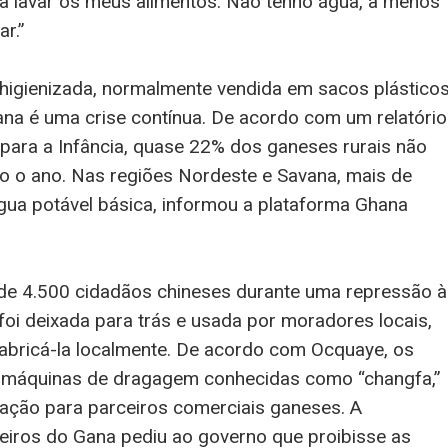
a lavar os meus alimentos. Não tenho água, a menos
r.”
 higienizada, normalmente vendida em sacos plástico
ana é uma crise contínua. De acordo com um relatório
ara a Infância, quase 22% dos ganeses rurais não
o o ano. Nas regiões Nordeste e Savana, mais de
ua potável básica, informou a plataforma Ghana
de 4.500 cidadãos chineses durante uma repressão à
foi deixada para trás e usada por moradores locais,
abricá-la localmente. De acordo com Ocquaye, os
 máquinas de dragagem conhecidas como “changfa,”
ção para parceiros comerciais ganeses. A
iros do Gana pediu ao governo que proibisse as