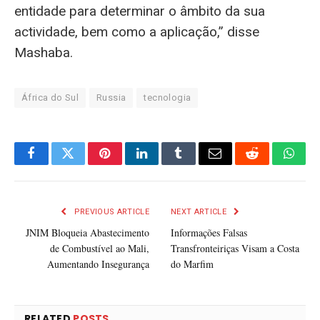
entidade para determinar o âmbito da sua
actividade, bem como a aplicação,” disse
Mashaba.
África do Sul
Russia
tecnologia
Facebook
Twitter
Pinterest
LinkedIn
Tumblr
Email
Reddit
What
PREVIOUS ARTICLE
NEXT ARTICLE
JNIM Bloqueia Abastecimento
Informações Falsas
de Combustível ao Mali,
Transfronteiriças Visam a Costa
Aumentando Insegurança
do Marfim
RELATED
POSTS