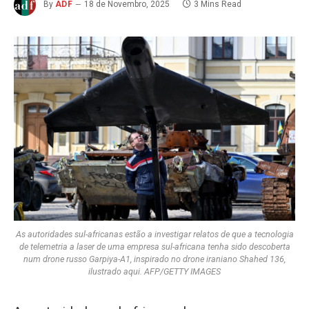
By
ADF
18 de Novembro, 2025
3 Mins Read
As autoridades sul-africanas estão a investigar relatos de que a tecnologia
de telemetria a laser de uma empresa sul-africana tenha sido descoberta
num drone russo Garpiya-A1, inspirado no drone iraniano Shahed 136,
ilustrado aqui. AFP/GETTY IMAGES