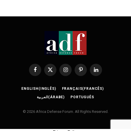
Facebook
X
Instagram
Pinterest
LinkedIn
(Twitter)
ENGLISH
(
INGLÊS
)
FRANÇAIS
(
FRANCÊS
)
العربية
(
ÁRABE
)
PORTUGUÊS
© 2026 Africa Defense Forum. All Rights Reserved.