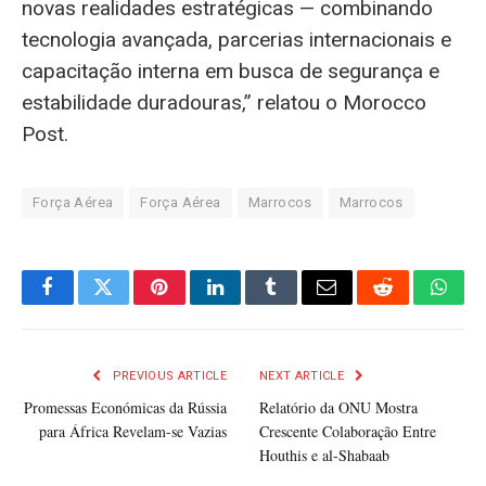
novas realidades estratégicas — combinando
tecnologia avançada, parcerias internacionais e
capacitação interna em busca de segurança e
estabilidade duradouras,” relatou o Morocco
Post.
Força Aérea
Força Aérea
Marrocos
Marrocos
Facebook
Twitter
Pinterest
LinkedIn
Tumblr
Email
Reddit
What
PREVIOUS ARTICLE
NEXT ARTICLE
Promessas Económicas da Rússia
Relatório da ONU Mostra
para África Revelam-se Vazias
Crescente Colaboração Entre
Houthis e al-Shabaab