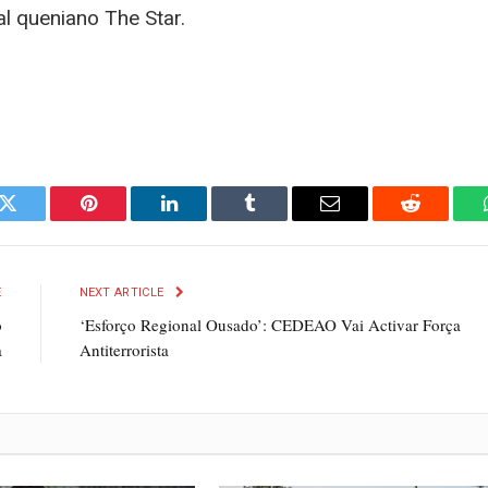
l queniano The Star.
k
Twitter
Pinterest
LinkedIn
Tumblr
Email
Reddit
E
NEXT ARTICLE
o
‘Esforço Regional Ousado’: CEDEAO Vai Activar Força
a
Antiterrorista