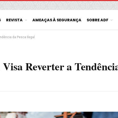
S
REVISTA
AMEAÇAS À SEGURANÇA
SOBRE ADF
endência da Pesca Ilegal
l Visa Reverter a Tendênci