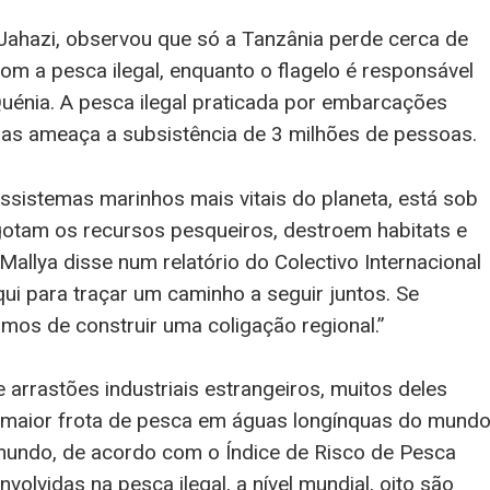
 Jahazi, observou que só a Tanzânia perde cerca de
om a pesca ilegal, enquanto o flagelo é responsável
Quénia. A pesca ilegal praticada por embarcações
eiras ameaça a subsistência de 3 milhões de pessoas.
ossistemas marinhos mais vitais do planeta, está sob
sgotam os recursos pesqueiros, destroem habitats e
llya disse num relatório do Colectivo Internacional
i para traçar um caminho a seguir juntos. Se
amos de construir uma coligação regional.”
e arrastões industriais estrangeiros, muitos deles
 maior frota de pesca em águas longínquas do mund
o mundo, de acordo com o Índice de Risco de Pesca
volvidas na pesca ilegal, a nível mundial, oito são