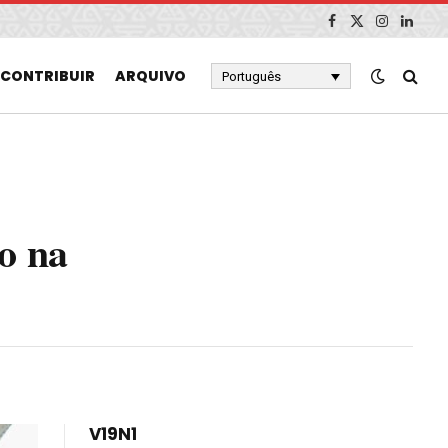
Facebook
X
Instagram
Linked
(Twitter)
CONTRIBUIR
ARQUIVO
Português
o na
V19N1