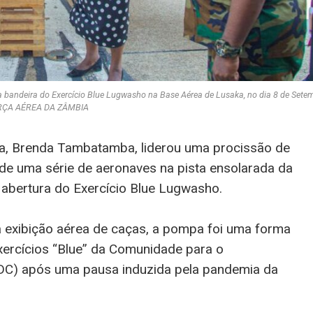
 bandeira do Exercício Blue Lugwasho na Base Aérea de Lusaka, no dia 8 de Sete
RÇA AÉREA DA ZÂMBIA
ia, Brenda Tambatamba, liderou uma procissão de
de uma série de aeronaves na pista ensolarada da
abertura do Exercício Blue Lugwasho.
 exibição aérea de caças, a pompa foi uma forma
ercícios “Blue” da Comunidade para o
ADC) após uma pausa induzida pela pandemia da