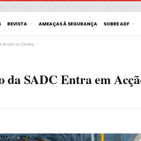
S
REVISTA
AMEAÇAS À SEGURANÇA
SOBRE ADF
em Acção na Zâmbia
ho da SADC Entra em Acçã