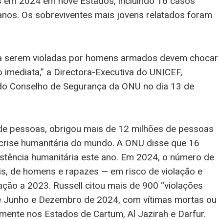
as em 2024 em nove Estados, incluindo 16 casos
nos. Os sobreviventes mais jovens relatados foram
 a serem violadas por homens armados devem chocar
 imediata,” a Directora-Executiva do UNICEF,
 do Conselho de Segurança da ONU no dia 13 de
 de pessoas, obrigou mais de 12 milhões de pessoas
r crise humanitária do mundo. A ONU disse que 16
istência humanitária este ano. Em 2024, o número de
is, de homens e rapazes — em risco de violação e
ão a 2023. Russell citou mais de 900 “violações
re Junho e Dezembro de 2024, com vítimas mortas ou
mente nos Estados de Cartum, Al Jazirah e Darfur.