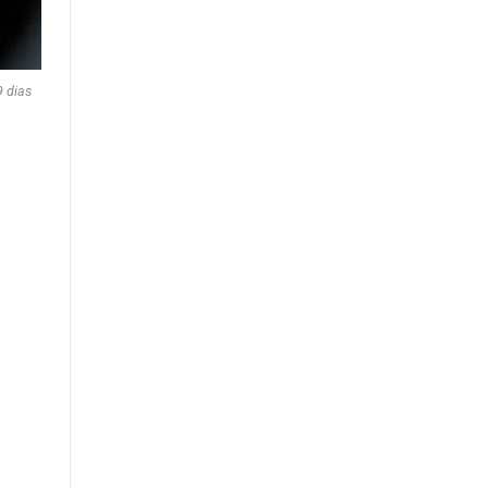
9 dias
s