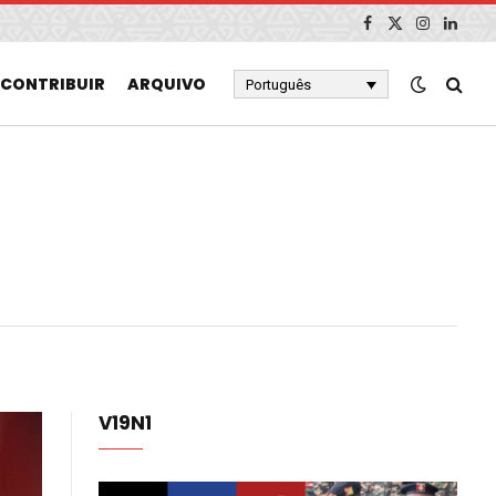
Facebook
X
Instagram
Linked
(Twitter)
CONTRIBUIR
ARQUIVO
Português
V19N1