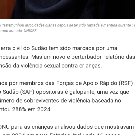
testemunhou atrocidades diárias depois de ter sido raptada e mantida durante 1
grupo armado. UNICEF
erra civil do Sudão tem sido marcada por uma
 incessantes. Mas um novo e perturbador relatório da
são da violência sexual contra crianças.
trada por membros das Forças de Apoio Rápido (RSF)
o Sudão (SAF) opositoras é galopante, uma vez que
mero de sobreviventes de violência baseada no
entou 288% em 2024.
 ONU para as crianças analisou dados que mostravam