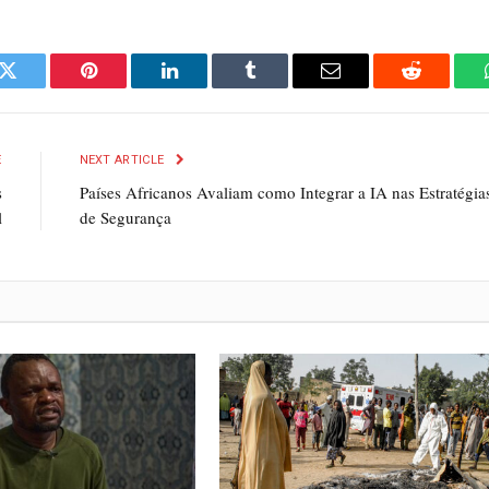
k
Twitter
Pinterest
LinkedIn
Tumblr
Email
Reddit
E
NEXT ARTICLE
s
Países Africanos Avaliam como Integrar a IA nas Estratégia
l
de Segurança