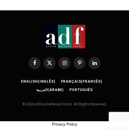
Facebook
X
Instagram
Pinterest
LinkedIn
(Twitter)
ENGLISH
(
INGLÊS
)
FRANÇAIS
(
FRANCÊS
)
العربية
(
ÁRABE
)
PORTUGUÊS
© 2026 Africa Defense Forum. All Rights Reserved.
Privacy Policy