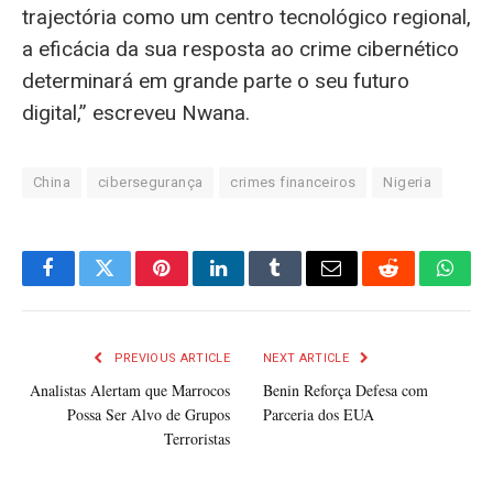
trajectória como um centro tecnológico regional,
a eficácia da sua resposta ao crime cibernético
determinará em grande parte o seu futuro
digital,” escreveu Nwana.
China
cibersegurança
crimes financeiros
Nigeria
Facebook
Twitter
Pinterest
LinkedIn
Tumblr
Email
Reddit
What
PREVIOUS ARTICLE
NEXT ARTICLE
Analistas Alertam que Marrocos
Benin Reforça Defesa com
Possa Ser Alvo de Grupos
Parceria dos EUA
Terroristas