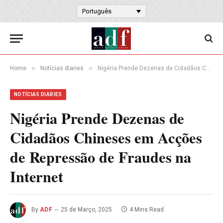
Português
»
»
Home
Notícias diaries
Nigéria Prende Dezenas de Cidadãos Chineses em Acções de Repressão de Fraudes na Internet
NOTÍCIAS DIARIES
Nigéria Prende Dezenas de
Cidadãos Chineses em Acções
de Repressão de Fraudes na
Internet
By
ADF
25 de Março, 2025
4 Mins Read