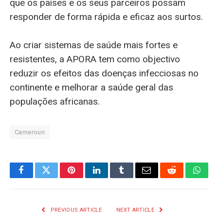
que os países e os seus parceiros possam
responder de forma rápida e eficaz aos surtos.
Ao criar sistemas de saúde mais fortes e
resistentes, a APORA tem como objectivo
reduzir os efeitos das doenças infecciosas no
continente e melhorar a saúde geral das
populações africanas.
Cameroun
Facebook
Twitter
Pinterest
LinkedIn
Tumblr
Email
Reddit
What
PREVIOUS ARTICLE
NEXT ARTICLE