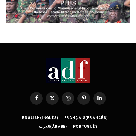
Facebook
X
Instagram
Pinterest
LinkedIn
(Twitter)
ENGLISH
(
INGLÊS
)
FRANÇAIS
(
FRANCÊS
)
العربية
(
ÁRABE
)
PORTUGUÊS