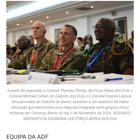
A partir da esquerda, o Coronel Thomas Stamp, da Força Aérea dos EUA, o
Coronel Michael Cohen, do Exército dos EUA, e o Coronel Etienne Léonce
Ahouanvoeke, do Exército do Benin, assistem a um exercício de treino
simulado que demonstra uma resposta integrada entre grupos civis e
militares em Cotonou, Benin, no dia 5 de Novembro de 2024. SEGUNDO-
SARGENTO ALEXANDRIA LEE/FORÇA AÉREA DOS EUA
EQUIPA DA ADF