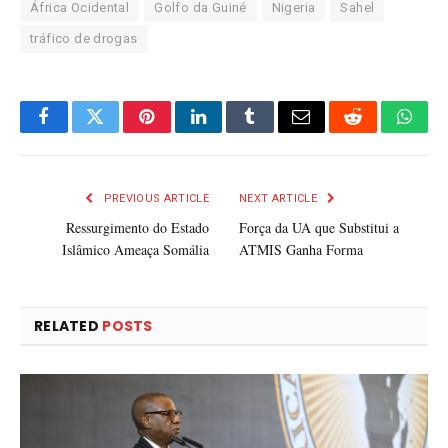
África Ocidental
Golfo da Guiné
Nigeria
Sahel
tráfico de drogas
Facebook
Twitter
Pinterest
LinkedIn
Tumblr
Email
Reddit
What
PREVIOUS ARTICLE
NEXT ARTICLE
Ressurgimento do Estado
Força da UA que Substitui a
Islâmico Ameaça Somália
ATMIS Ganha Forma
RELATED
POSTS