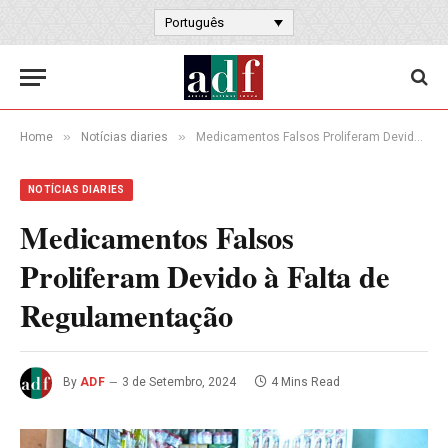
Português
»
»
Home
Notícias diaries
Medicamentos Falsos Proliferam Devido à Falta de Regulamentação
NOTÍCIAS DIARIES
Medicamentos Falsos
Proliferam Devido à Falta de
Regulamentação
By
ADF
3 de Setembro, 2024
4 Mins Read