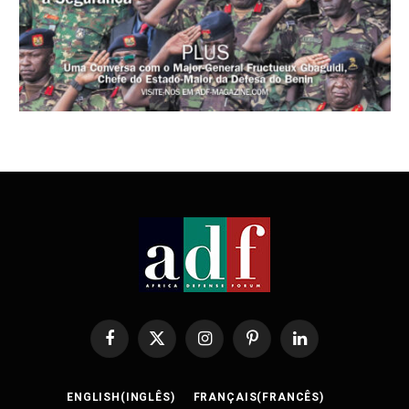
Facebook
X
Instagram
Pinterest
LinkedIn
(Twitter)
ENGLISH
(
INGLÊS
)
FRANÇAIS
(
FRANCÊS
)