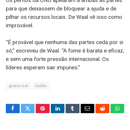
Os peritos da ONU apelaram a ambas as partes
para que deixassem de bloquear a ajuda e de
pilhar os recursos locais. De Waal vê isso como
improvável.
“É provável que nenhuma das partes ceda por si
só,” escreveu de Waal. “A fome é barata e eficaz,
e sem uma forte pressão internacional. Os
líderes esperam sair impunes.”
guerra civil
Sudão
Facebook
Twitter
Pinterest
LinkedIn
Tumblr
Email
Reddit
What