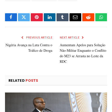
Facebook
Twitter
Pinterest
LinkedIn
Tumblr
Email
Reddit
What
PREVIOUS ARTICLE
NEXT ARTICLE
Nigéria Avança na Luta Contra o
Aumentam Apelos para Solução
Tráfico de Droga
Não-Militar Enquanto o Conflito
do M23 se Arrasta no Leste da
RDC
RELATED
POSTS