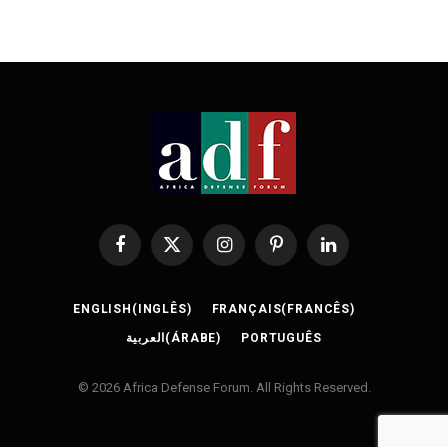
Facebook
X
Instagram
Pinterest
LinkedIn
(Twitter)
ENGLISH
(
INGLÊS
)
FRANÇAIS
(
FRANCÊS
)
العربية
(
ÁRABE
)
PORTUGUÊS
© 2026 Africa Defense Forum. All Rights Reserved.