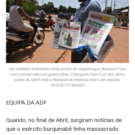
Um vendedor ambulante vende jornais em Ougadougou, Burquina Faso,
com notícias sobre um golpe militar. O Burquina Faso é um dos vários
países do Sahel onde a liberdade de imprensa está a ser atacada.
AFP/GETTY IMAGES
EQUIPA DA ADF
Quando, no final de Abril, surgiram notícias de
que o exército burquinabê tinha massacrado