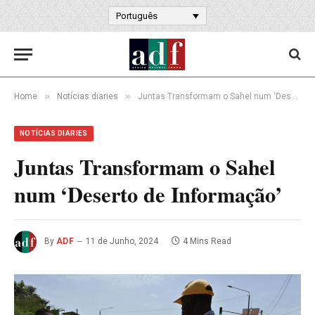
Português
»
»
Home
Notícias diaries
Juntas Transformam o Sahel num ‘Deserto de Informação’
NOTÍCIAS DIARIES
Juntas Transformam o Sahel
num ‘Deserto de Informação’
By
ADF
11 de Junho, 2024
4 Mins Read