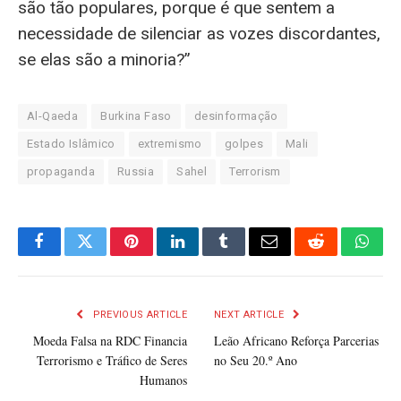
são tão populares, porque é que sentem a
necessidade de silenciar as vozes discordantes,
se elas são a minoria?”
Al-Qaeda
Burkina Faso
desinformação
Estado Islâmico
extremismo
golpes
Mali
propaganda
Russia
Sahel
Terrorism
Facebook
Twitter
Pinterest
LinkedIn
Tumblr
Email
Reddit
What
PREVIOUS ARTICLE
NEXT ARTICLE
Moeda Falsa na RDC Financia
Leão Africano Reforça Parcerias
Terrorismo e Tráfico de Seres
no Seu 20.º Ano
Humanos