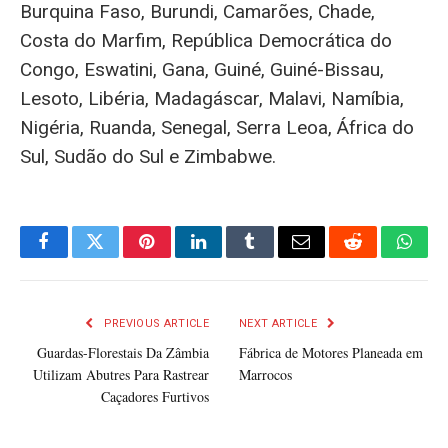
Burquina Faso, Burundi, Camarões, Chade,
Costa do Marfim, República Democrática do
Congo, Eswatini, Gana, Guiné, Guiné-Bissau,
Lesoto, Libéria, Madagáscar, Malavi, Namíbia,
Nigéria, Ruanda, Senegal, Serra Leoa, África do
Sul, Sudão do Sul e Zimbabwe.
Facebook
Twitter
Pinterest
LinkedIn
Tumblr
Email
Reddit
What
PREVIOUS ARTICLE
NEXT ARTICLE
Guardas-Florestais Da Zâmbia
Fábrica de Motores Planeada em
Utilizam Abutres Para Rastrear
Marrocos
Caçadores Furtivos