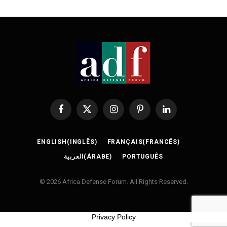
Facebook
X
Instagram
Pinterest
LinkedIn
(Twitter)
ENGLISH
(
INGLÊS
)
FRANÇAIS
(
FRANCÊS
)
العربية
(
ÁRABE
)
PORTUGUÊS
© 2026 Africa Defense Forum. All Rights Reserved.
Privacy Policy