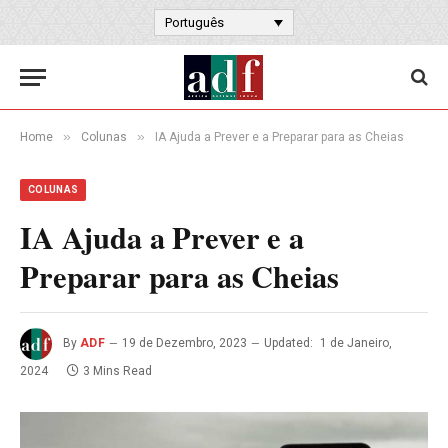
Português
»
»
Home
Colunas
IA Ajuda a Prever e a Preparar para as Cheias
COLUNAS
IA Ajuda a Prever e a
Preparar para as Cheias
By
ADF
19 de Dezembro, 2023
Updated:
1 de Janeiro,
2024
3 Mins Read