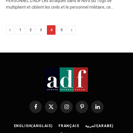
PERSONNEL D’ADF Les attaques dans le Nord du Togo se
multiplient et ciblent les civils et le personnel militaire, ce…
Previous
Next
1
2
3
4
5
Facebook
X
Instagram
Pinterest
LinkedIn
(Twitter)
ENGLISH
(
ANGLAIS
)
FRANÇAIS
العربية
(
ARABE
)