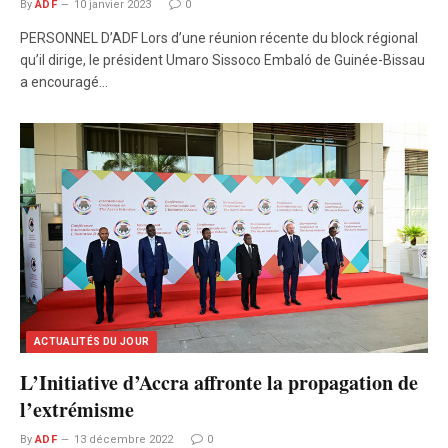
By
ADF
10 janvier 2023
0
PERSONNEL D’ADF Lors d’une réunion récente du block régional
qu’il dirige, le président Umaro Sissoco Embaló de Guinée-Bissau
a encouragé…
ACTUALITÉS DU JOUR
L’Initiative d’Accra affronte la propagation de
l’extrémisme
By
ADF
13 décembre 2022
0