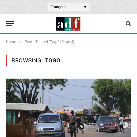
Français
»
Home
Posts Tagged "Togo" (Page 4)
BROWSING:
TOGO