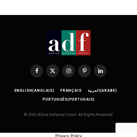
Facebook
X
Instagram
Pinterest
LinkedIn
(Twitter)
ENGLISH
(
ANGLAIS
)
FRANÇAIS
العربية
(
ARABE
)
PORTUGUÊS
(
PORTUGAIS
)
© 2026 Africa Defense Forum. All Rights Reserved.
Privacy Policy