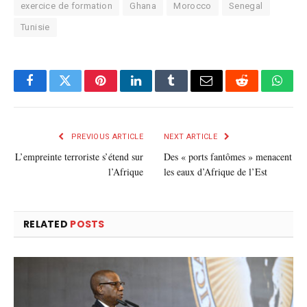
exercice de formation
Ghana
Morocco
Senegal
Tunisie
Facebook
Twitter
Pinterest
LinkedIn
Tumblr
E-
Reddit
What
mail
PREVIOUS ARTICLE
NEXT ARTICLE
L’empreinte terroriste s’étend sur
Des « ports fantômes » menacent
l’Afrique
les eaux d’Afrique de l’Est
RELATED
POSTS