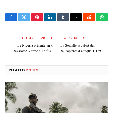
Facebook
Twitter
Pinterest
LinkedIn
Tumblr
E-
Reddit
What
mail
PREVIOUS ARTICLE
NEXT ARTICLE
Le Nigeria présente un «
La Somalie acquiert des
hexarotor » armé d’un fusil
hélicoptères d’attaque T-129
RELATED
POSTS