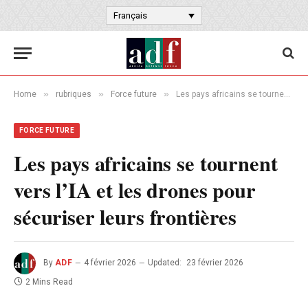
Français
»
»
»
Home
rubriques
Force future
Les pays africains se tournent vers l’IA et les drones pour sécuriser leurs frontières
FORCE FUTURE
Les pays africains se tournent
vers l’IA et les drones pour
sécuriser leurs frontières
By
ADF
4 février 2026
Updated:
23 février 2026
2 Mins Read