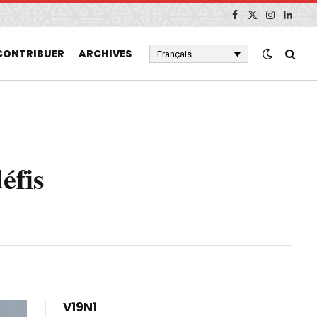
Facebook
X
Instagram
Linked
(Twitter)
CONTRIBUER
ARCHIVES
Français
éfis
V19N1