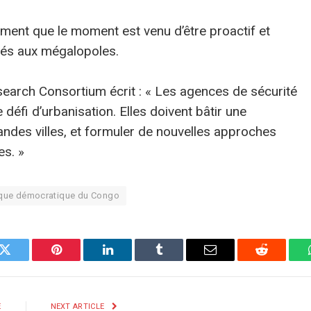
rment que le moment est venu d’être proactif et
 liés aux mégalopoles.
search Consortium écrit : « Les agences de sécurité
défi d’urbanisation. Elles doivent bâtir une
andes villes, et formuler de nouvelles approches
es. »
que démocratique du Congo
k
Twitter
Pinterest
LinkedIn
Tumblr
E-
Reddit
mail
E
NEXT ARTICLE