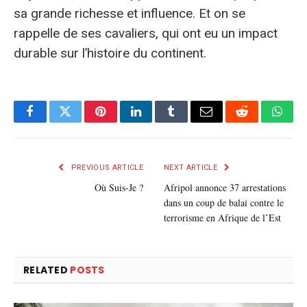
sa grande richesse et influence. Et on se
rappelle de ses cavaliers, qui ont eu un impact
durable sur l’histoire du continent.
Facebook
Twitter
Pinterest
LinkedIn
Tumblr
E-
Reddit
What
mail
PREVIOUS ARTICLE
NEXT ARTICLE
Où Suis-Je ?
Afripol annonce 37 arrestations
dans un coup de balai contre le
terrorisme en Afrique de l’Est
RELATED
POSTS