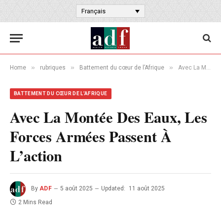
Français
»
»
»
Home
rubriques
Battement du cœur de l’Afrique
Avec La Montée Des Eaux, Les Forces Armées Passent À L’action
BATTEMENT DU CŒUR DE L’AFRIQUE
Avec La Montée Des Eaux, Les
Forces Armées Passent À
L’action
By
ADF
5 août 2025
Updated:
11 août 2025
2 Mins Read