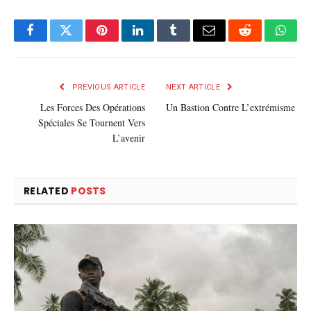
Facebook
Twitter
Pinterest
LinkedIn
Tumblr
E-
Reddit
What
mail
PREVIOUS ARTICLE
NEXT ARTICLE
Les Forces Des Opérations
Un Bastion Contre L’extrémisme
Spéciales Se Tournent Vers
L’avenir
RELATED
POSTS