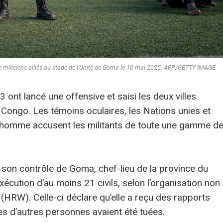
 miliciens alliés au stade de l’Unité de Goma le 10 mai 2025. AFP/GETTY IMAGE
3 ont lancé une offensive et saisi les deux villes
u Congo. Les témoins oculaires, les Nations unies et
l’homme accusent les militants de toute une gamme d
 son contrôle de Goma, chef-lieu de la province du
cution d’au moins 21 civils, selon l’organisation non
RW). Celle-ci déclare qu’elle a reçu des rapports
es d’autres personnes avaient été tuées.