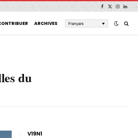
Facebook
X
Instagram
Linked
(Twitter)
CONTRIBUER
ARCHIVES
Français
lles du
V19N1