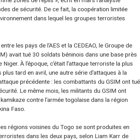
comme zones de replis », écrit en mars l’analyste
udes de sécurité. De ce fait, la coopération limitée
nvironnement dans lequel les groupes terroristes
entre les pays de l’AES et la CEDEAO, le Groupe de
IM) avait tué 30 soldats béninois dans une base près
 Niger. À l’époque, c’était l’attaque terroriste la plus
 plus tard en avril, une autre série d’attaques à la
’attaque précédente : les combattants du GSIM ont tué
urité. Le même mois, les militants du GSIM ont
 kamikaze contre l’armée togolaise dans la région
kina Faso.
les régions voisines du Togo se sont produites en
erroristes dans les deux pays, selon Liam Karr de