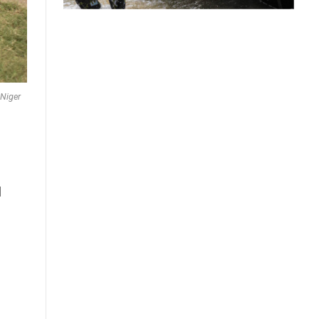
 Niger
l