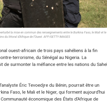
perturbé la mise en commun des renseignements entre le Burkina Faso, le Mali et le
sins du littoral d’Afrique de l’Ouest. AFP/GETTY IMAGES
al ouest-africain de trois pays sahéliens à la fin
 contre-terrorisme, du Sénégal au Nigeria. La
it de surmonter la méfiance entre les nations du Sahe
l’analyste Éric Tevoedjre du Bénin, pourrait être un
ina Faso, le Mali et le Niger, qui forment aujourd’hui
t la Communauté économique des États d’Afrique de