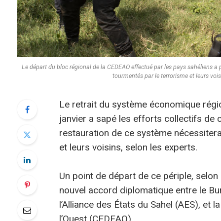
Le départ du bloc régional de la CEDEAO effectué par les pays sahéliens a 
tourmentés par le terrorisme et leurs voi
Le retrait du système économique région
janvier a sapé les efforts collectifs de
restauration de ce système nécessitera
et leurs voisins, selon les experts.
Un point de départ de ce périple, selon 
nouvel accord diplomatique entre le Burk
l’Alliance des États du Sahel (AES), e
l’Ouest (CEDEAO).