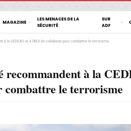
LES MENACES DE LA
SUR
MAGAZINE
SÉCURITÉ
ADF
 à la CEDEAO et à l’AES de collaborer pour combattre le terrorisme
rité recommandent à la CE
r combattre le terrorisme