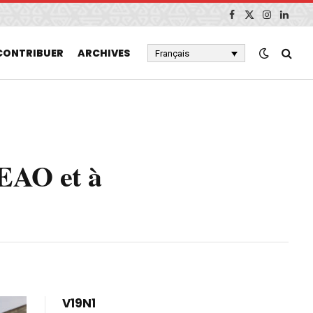
Facebook
X
Instagram
Linked
(Twitter)
CONTRIBUER
ARCHIVES
Français
DEAO et à
V19N1