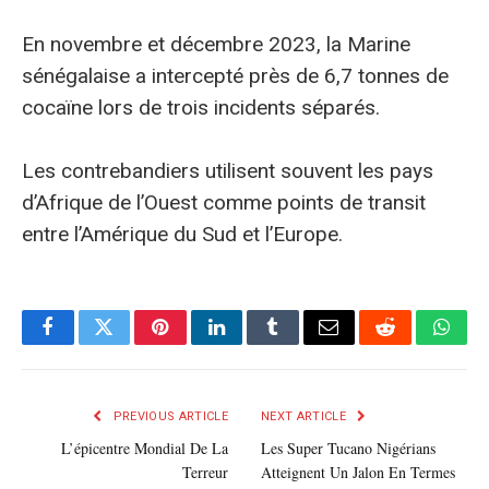
En novembre et décembre 2023, la Marine
sénégalaise a intercepté près de 6,7 tonnes de
cocaïne lors de trois incidents séparés.
Les contrebandiers utilisent souvent les pays
d’Afrique de l’Ouest comme points de transit
entre l’Amérique du Sud et l’Europe.
Facebook
Twitter
Pinterest
LinkedIn
Tumblr
E-
Reddit
What
mail
PREVIOUS ARTICLE
NEXT ARTICLE
L’épicentre Mondial De La
Les Super Tucano Nigérians
Terreur
Atteignent Un Jalon En Termes