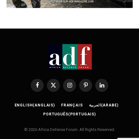
Facebook
X
Instagram
Pinterest
LinkedIn
(Twitter)
ENGLISH
(
ANGLAIS
)
FRANÇAIS
العربية
(
ARABE
)
PORTUGUÊS
(
PORTUGAIS
)
© 2026 Africa Defense Forum. All Rights Reserved.