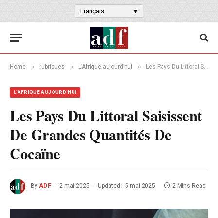
Français
»
»
»
Home
rubriques
L’Afrique aujourd’hui
Les Pays Du Littoral Saisissent De Grandes Quantités De Cocaïne
L’AFRIQUE AUJOURD’HUI
Les Pays Du Littoral Saisissent
De Grandes Quantités De
Cocaïne
By
ADF
2 mai 2025
Updated:
5 mai 2025
2 Mins Read