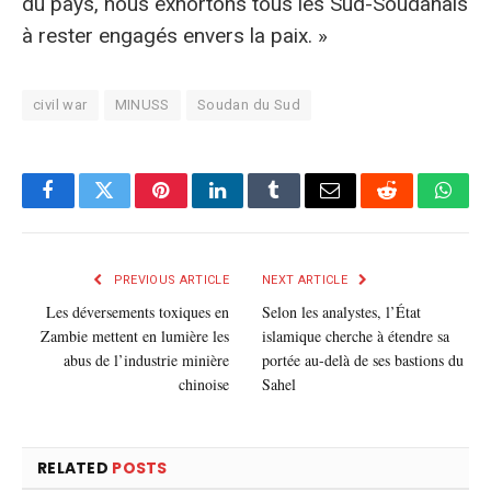
du pays, nous exhortons tous les Sud-Soudanais
à rester engagés envers la paix. »
civil war
MINUSS
Soudan du Sud
Facebook
Twitter
Pinterest
LinkedIn
Tumblr
E-
Reddit
What
mail
PREVIOUS ARTICLE
NEXT ARTICLE
Les déversements toxiques en
Selon les analystes, l’État
Zambie mettent en lumière les
islamique cherche à étendre sa
abus de l’industrie minière
portée au-delà de ses bastions du
chinoise
Sahel
RELATED
POSTS