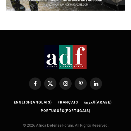
Facebook
X
Instagram
Pinterest
LinkedIn
(Twitter)
ENGLISH
(
ANGLAIS
)
FRANÇAIS
العربية
(
ARABE
)
PORTUGUÊS
(
PORTUGAIS
)
© 2026 Africa Defense Forum. All Rights Reserved.