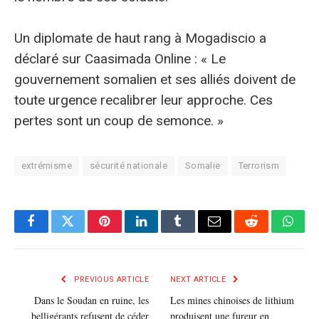
Un diplomate de haut rang à Mogadiscio a
déclaré sur Caasimada Online : « Le
gouvernement somalien et ses alliés doivent de
toute urgence recalibrer leur approche. Ces
pertes sont un coup de semonce. »
extrémisme
sécurité nationale
Somalie
Terrorism
Facebook
Twitter
Pinterest
LinkedIn
Tumblr
E-
Reddit
What
mail
PREVIOUS ARTICLE
NEXT ARTICLE
Dans le Soudan en ruine, les
Les mines chinoises de lithium
belligérants refusent de céder
produisent une fureur en