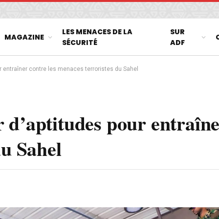
LES MENACES DE LA
SUR
MAGAZINE
SÉCURITÉ
ADF
r entraîner contre les menaces terroristes du Sahel
 d’aptitudes pour entraîne
du Sahel