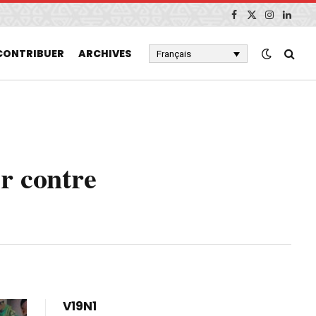
Facebook
X
Instagram
Linked
(Twitter)
CONTRIBUER
ARCHIVES
Français
r contre
V19N1