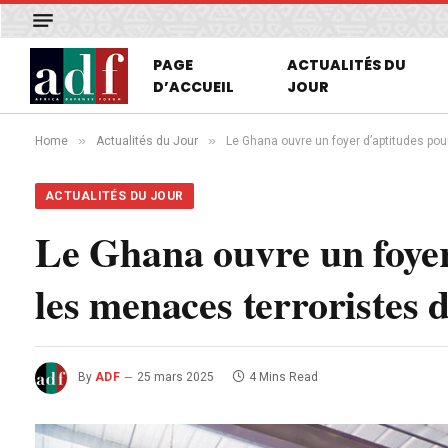
PAGE
ACTUALITÉS DU
D’ACCUEIL
JOUR
»
»
Home
Actualités du Jour
Le Ghana ouvre un foyer d’aptitudes pou
ACTUALITÉS DU JOUR
Le Ghana ouvre un foyer
les menaces terroristes 
By
ADF
25 mars 2025
4 Mins Read