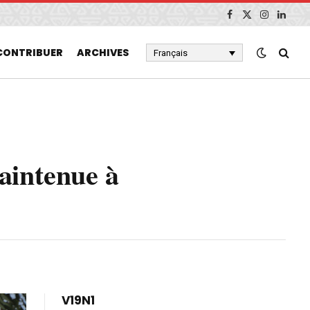
Facebook
X
Instagram
Linked
(Twitter)
CONTRIBUER
ARCHIVES
Français
maintenue à
V19N1