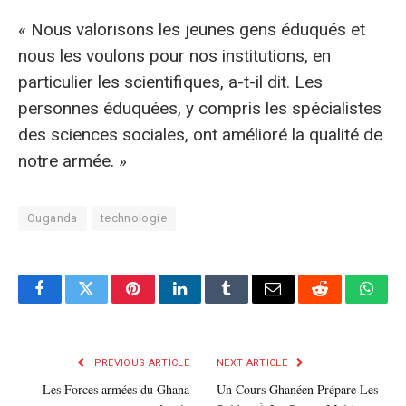
« Nous valorisons les jeunes gens éduqués et
nous les voulons pour nos institutions, en
particulier les scientifiques, a-t-il dit. Les
personnes éduquées, y compris les spécialistes
des sciences sociales, ont amélioré la qualité de
notre armée. »
Ouganda
technologie
Facebook
Twitter
Pinterest
LinkedIn
Tumblr
E-
Reddit
What
mail
PREVIOUS ARTICLE
NEXT ARTICLE
Les Forces armées du Ghana
Un Cours Ghanéen Prépare Les