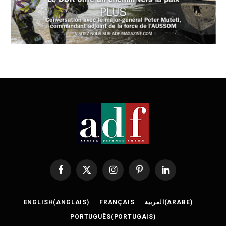
Facebook
X
Instagram
Pinterest
LinkedIn
(Twitter)
ENGLISH
(
ANGLAIS
)
FRANÇAIS
العربية
(
ARABE
)
PORTUGUÊS
(
PORTUGAIS
)