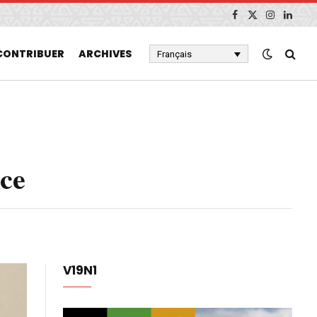
Facebook
X
Instagram
Linked
(Twitter)
CONTRIBUER
ARCHIVES
Français
ice
V19N1