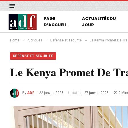
PAGE
ACTUALITÉS DU
D’ACCUEIL
JOUR
»
»
»
Home
rubriques
Défense et sécurité
Le Kenya Promet De Trad
DÉFENSE ET SÉCURITÉ
Le Kenya Promet De Trad
By
ADF
22 janvier 2025
Updated:
27 janvier 2025
2 Min