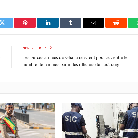
k
Twitter
Pinterest
LinkedIn
Tumblr
E-
Reddit
mail
E
NEXT ARTICLE
é
Les Forces armées du Ghana œuvrent pour accroître le
n
nombre de femmes parmi les officiers de haut rang