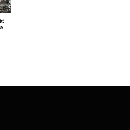
ité
18