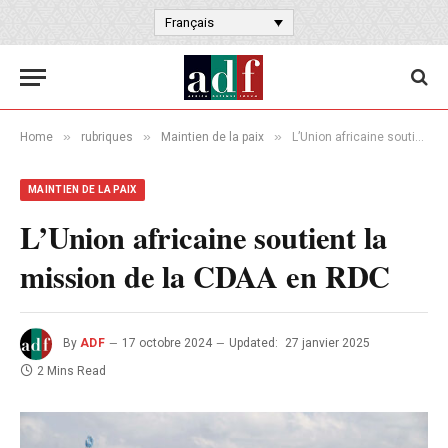
Français
»
»
»
Home
rubriques
Maintien de la paix
L’Union africaine soutient la mission de la CDAA en RDC
MAINTIEN DE LA PAIX
L’Union africaine soutient la
mission de la CDAA en RDC
By
ADF
17 octobre 2024
Updated:
27 janvier 2025
2 Mins Read