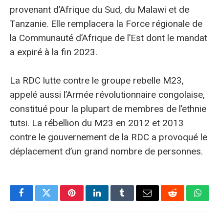
provenant d’Afrique du Sud, du Malawi et de
Tanzanie. Elle remplacera la Force régionale de
la Communauté d’Afrique de l’Est dont le mandat
a expiré à la fin 2023.
La RDC lutte contre le groupe rebelle M23,
appelé aussi l’Armée révolutionnaire congolaise,
constitué pour la plupart de membres de l’ethnie
tutsi. La rébellion du M23 en 2012 et 2013
contre le gouvernement de la RDC a provoqué le
déplacement d’un grand nombre de personnes.
Facebook
Twitter
Pinterest
LinkedIn
Tumblr
E-
Reddit
What
mail