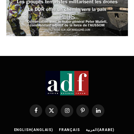
Facebook
X
Instagram
Pinterest
LinkedIn
(Twitter)
ENGLISH
(
ANGLAIS
)
FRANÇAIS
العربية
(
ARABE
)