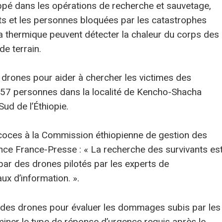
ppé dans les opérations de recherche et sauvetage,
nts et les personnes bloquées par les catastrophes
a thermique peuvent détecter la chaleur du corps des
de terrain.
des drones pour aider à chercher les victimes des
257 personnes dans la localité de Kencho-Shacha
ud de l’Éthiopie.
récoces à la Commission éthiopienne de gestion des
ence France-Presse : « La recherche des survivants es
 par des drones pilotés par les experts de
ux d’information. ».
é des drones pour évaluer les dommages subis par les
miner le type de réponse d’urgence requis après le