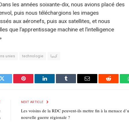
Dans les années soixante-dix, nous avions placé des
nvol, puis nous téléchargions les images
és aux aéronefs, puis aux satellites, et nous
es que l’apprentissage machine et l’intelligence
»
ons unies
technologie
كينيا
k
Twitter
Pinterest
LinkedIn
Tumblr
E-
Reddit
mail
E
NEXT ARTICLE
e
Les voisins de la RDC peuvent-ils mettre fin à la menace d’
a
nouvelle guerre régionale ?