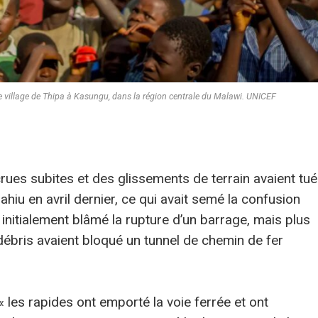
 village de Thipa à Kasungu, dans la région centrale du Malawi. UNICEF
rues subites et des glissements de terrain avaient tué
hiu en avril dernier, ce qui avait semé la confusion
 initialement blâmé la rupture d’un barrage, mais plus
ébris avaient bloqué un tunnel de chemin de fer
« les rapides ont emporté la voie ferrée et ont