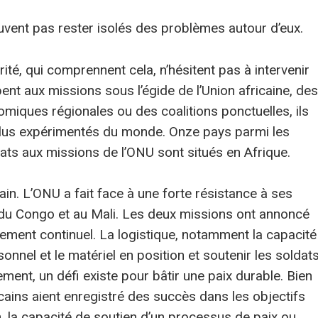
vent pas rester isolés des problèmes autour d’eux.
ité, qui comprennent cela, n’hésitent pas à intervenir
pent aux missions sous l’égide de l’Union africaine, des
iques régionales ou des coalitions ponctuelles, ils
 plus expérimentés du monde. Onze pays parmi les
ats aux missions de l’ONU sont situés en Afrique.
ain. L’ONU a fait face à une forte résistance à ses
du Congo et au Mali. Les deux missions ont annoncé
cement continuel. La logistique, notamment la capacité
nnel et le matériel en position et soutenir les soldat
alement, un défi existe pour bâtir une paix durable. Bien
cains aient enregistré des succès dans les objectifs
on, la capacité de soutien d’un processus de paix ou