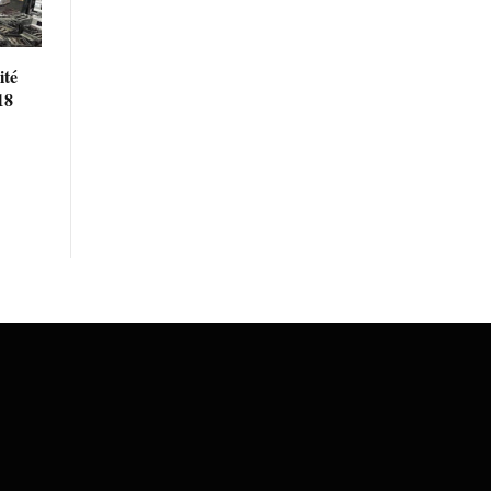
ité
18