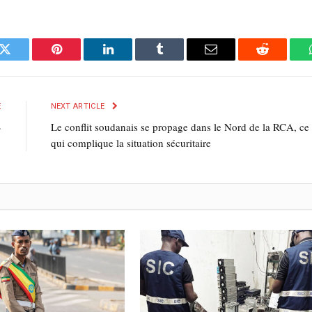
k
Twitter
Pinterest
LinkedIn
Tumblr
E-
Reddit
mail
E
NEXT ARTICLE
»
Le conflit soudanais se propage dans le Nord de la RCA, ce
qui complique la situation sécuritaire