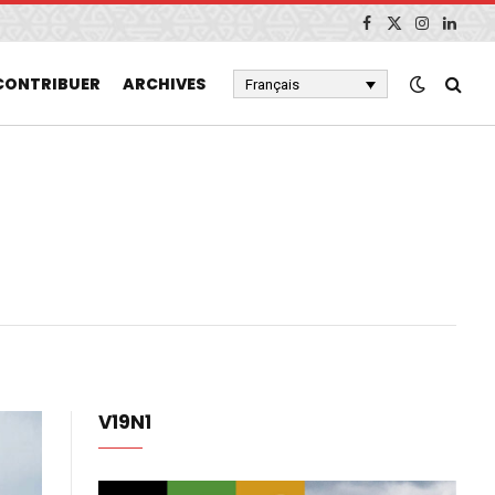
Facebook
X
Instagram
Linked
(Twitter)
CONTRIBUER
ARCHIVES
Français
V19N1