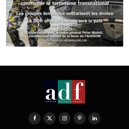
Facebook
X
Instagram
Pinterest
LinkedIn
(Twitter)